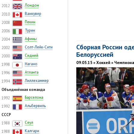
Лондон
2012
Ванкувер
2010
Пекин
2008
Турин
2006
Афины
2004
Сборная России од
Солт-Лейк-Сити
2002
Белоруссией
Сидней
2000
09.05.15 » Хоккей » Чемпион
Нагано
1998
Атланта
1996
Лиллехаммер
1994
Объединённая команда
Барселона
1992
Альбервиль
1992
СССР
Сеул
1988
Калгари
1988