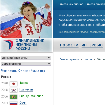
Список чемпионов
Список призе
Мы собрали всех олимпийских и
паралимпийских чемпионов Рос
чтобы страна знала своих побед
Все олимпийские медали сборных Росс
ОЛИМПИЙСКИЕ
НОВОСТИ
ИНТЕРВЬЮ
ЧЕМПИОНЫ
РОССИИ
»
»
Главная страница
Новости
Сборна
Чемпионы Олимпийских игр
Россия
Токио
2020
Пхёнчхан
2018
Рио-де-Жанейро
2016
Сочи
2014