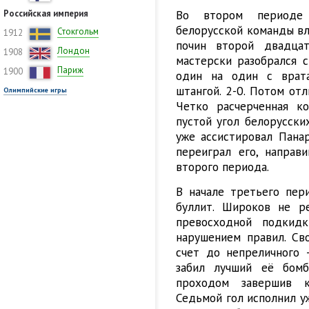
Во втором периоде 
Российская империя
белорусской команды вл
Стокгольм
1912
почин второй двадцат
Лондон
1908
мастерски разобрался 
Париж
1900
один на один с врат
штангой. 2-0. Потом от
Олимпийские игры
Четко расчерченная к
пустой угол белорусски
уже ассистировал Панар
переиграл его, направ
второго периода.
В начале третьего пер
буллит. Широков не р
превосходной подкид
нарушением правил. Св
счет до непреличного 
забил лучший её бомб
проходом завершив к
Седьмой гол исполнил у