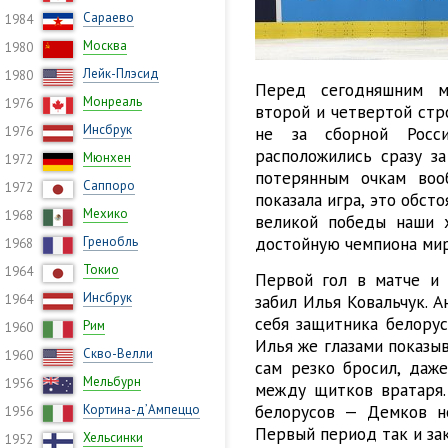
Сараево
1984
Москва
1980
Лейк-Плэсид
1980
Перед сегодняшним м
Монреаль
1976
второй и четвертой стр
Инсбрук
не за сборной Росси
1976
расположились сразу за
Мюнхен
1972
потерянным очкам воо
Саппоро
1972
показала игра, это обст
Мехико
1968
великой победы наши хо
достойную чемпиона мир
Гренобль
1968
Токио
1964
Первой гол в матче и 
Инсбрук
забил Илья Ковальчук. 
1964
себя защитника белорус
Рим
1960
Илья же глазами показыв
Скво-Велли
1960
сам резко бросил, даже
Мельбурн
1956
между щитков вратаря.
белорусов — Демков не
Кортина-д’Ампеццо
1956
Первый период так и зак
Хельсинки
1952