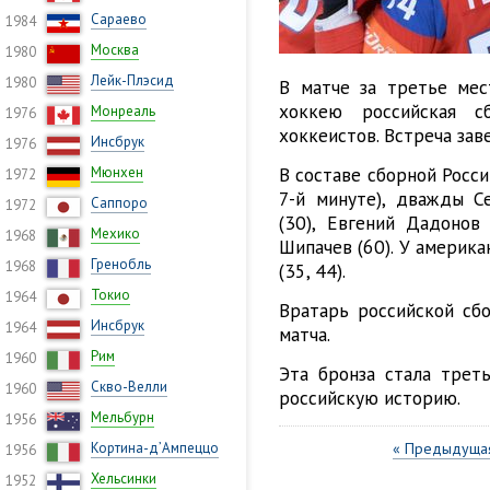
Сараево
1984
Москва
1980
Лейк-Плэсид
1980
В матче за третье ме
хоккею российская с
Монреаль
1976
хоккеистов. Встреча зав
Инсбрук
1976
В составе сборной Росси
Мюнхен
1972
7-й минуте), дважды Се
Саппоро
1972
(30), Евгений Дадонов
Мехико
1968
Шипачев (60). У америк
Гренобль
1968
(35, 44).
Токио
1964
Вратарь российской сб
Инсбрук
1964
матча.
Рим
1960
Эта бронза стала трет
Скво-Велли
1960
российскую историю.
Мельбурн
1956
Кортина-д’Ампеццо
« Предыдущая
1956
Хельсинки
1952