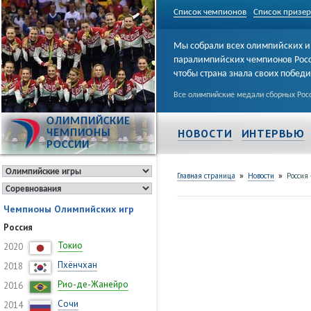
Список чемпионов
Список призе
Мы собрали всех олимпийских и
паралимпийских чемпионов Рос
чтобы страна знала своих побед
Все олимпийские медали сборных Росс
ОЛИМПИЙСКИЕ
НОВОСТИ
ИНТЕРВЬЮ
ЧЕМПИОНЫ
РОССИИ
»
»
Главная страница
Новости
Россия
Чемпионы Олимпийских игр
Россия
Токио
2020
Пхёнчхан
2018
Рио-де-Жанейро
2016
Сочи
2014