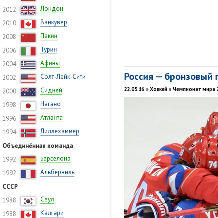
Лондон
2012
Ванкувер
2010
Пекин
2008
Турин
2006
Афины
2004
Россия — бронзовый 
Солт-Лейк-Сити
2002
22.05.16 » Хоккей » Чемпионат мира 
Сидней
2000
Нагано
1998
Атланта
1996
Лиллехаммер
1994
Объединённая команда
Барселона
1992
Альбервиль
1992
СССР
Сеул
1988
Калгари
1988