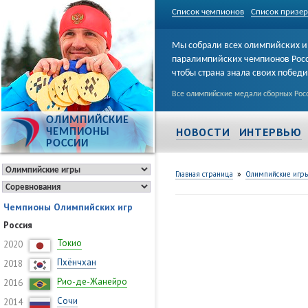
Список чемпионов
Список призе
Мы собрали всех олимпийских и
паралимпийских чемпионов Рос
чтобы страна знала своих побед
Все олимпийские медали сборных Росс
ОЛИМПИЙСКИЕ
НОВОСТИ
ИНТЕРВЬЮ
ЧЕМПИОНЫ
РОССИИ
»
Главная страница
Олимпийские игр
Чемпионы Олимпийских игр
Россия
Токио
2020
Пхёнчхан
2018
Рио-де-Жанейро
2016
Сочи
2014