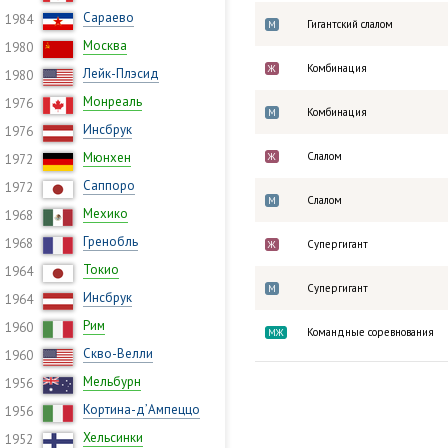
Сараево
1984
Гигантский слалом
М
Москва
1980
Комбинация
Ж
Лейк-Плэсид
1980
Монреаль
1976
Комбинация
М
Инсбрук
1976
Мюнхен
Слалом
Ж
1972
Саппоро
1972
Слалом
М
Мехико
1968
Гренобль
1968
Супергигант
Ж
Токио
1964
Супергигант
М
Инсбрук
1964
Рим
1960
Командные соревнования
МЖ
Скво-Велли
1960
Мельбурн
1956
Кортина-д’Ампеццо
1956
Хельсинки
1952