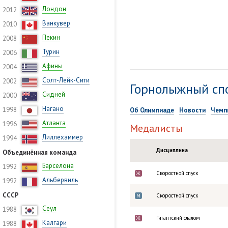
Лондон
2012
Ванкувер
2010
Пекин
2008
Турин
2006
Афины
2004
Солт-Лейк-Сити
2002
Горнолыжный сп
Сидней
2000
Нагано
1998
Об Олимпиаде
Новости
Чемп
Атланта
1996
Медалисты
Лиллехаммер
1994
Дисциплина
Объединённая команда
Барселона
1992
Скоростной спуск
Ж
Альбервиль
1992
СССР
Скоростной спуск
М
Сеул
1988
Гигантский слалом
Ж
Калгари
1988