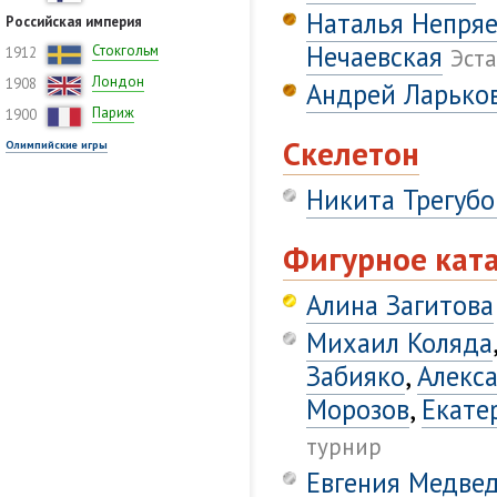
Наталья Непря
Российская империя
Нечаевская
Стокгольм
1912
Эста
Лондон
1908
Андрей Ларько
Париж
1900
Скелетон
Олимпийские игры
Никита Трегубо
Фигурное кат
Алина Загитова
Михаил Коляда
Забияко
,
Алекс
Морозов
,
Екате
турнир
Евгения Медве