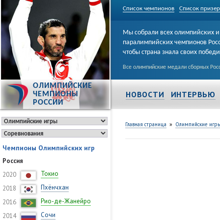
Список чемпионов
Список призе
Мы собрали всех олимпийских и
паралимпийских чемпионов Рос
чтобы страна знала своих побед
Все олимпийские медали сборных Росс
ОЛИМПИЙСКИЕ
НОВОСТИ
ИНТЕРВЬЮ
ЧЕМПИОНЫ
РОССИИ
»
Главная страница
Олимпийские игр
Чемпионы Олимпийских игр
Россия
Токио
2020
Пхёнчхан
2018
Рио-де-Жанейро
2016
Сочи
2014