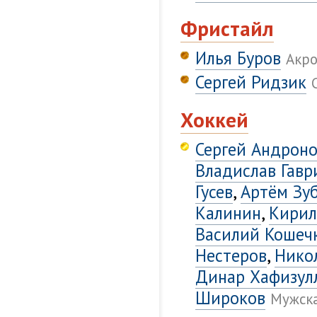
Фристайл
Илья Буров
Акро
Сергей Ридзик
Хоккей
Сергей Андрон
Владислав Гавр
Гусев
,
Артём Зу
Калинин
,
Кирил
Василий Кошеч
Нестеров
,
Нико
Динар Хафизул
Широков
Мужска