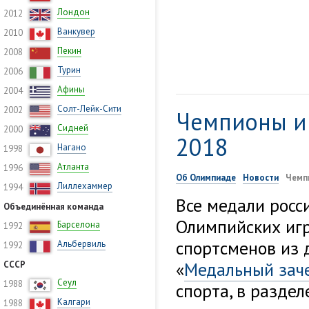
Лондон
2012
Ванкувер
2010
Пекин
2008
Турин
2006
Афины
2004
Солт-Лейк-Сити
2002
Чемпионы и
Сидней
2000
2018
Нагано
1998
Атланта
1996
Об Олимпиаде
Новости
Чемп
Лиллехаммер
1994
Все медали росс
Объединённая команда
Олимпийских игр
Барселона
1992
спортсменов из 
Альбервиль
1992
«
Медальный зач
СССР
Сеул
1988
спорта, в раздел
Калгари
1988