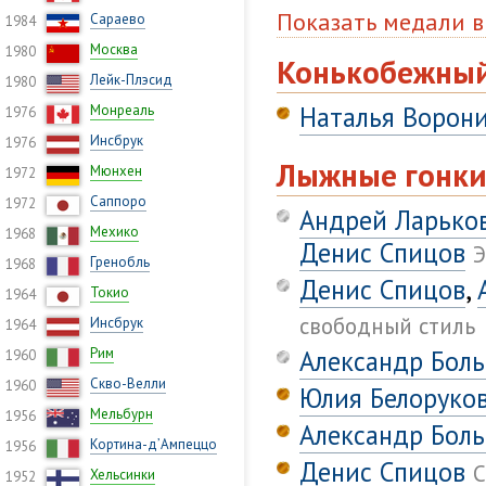
Показать медали в
Сараево
1984
Москва
1980
Конькобежный
Лейк-Плэсид
1980
Наталья Ворон
Монреаль
1976
Инсбрук
1976
Лыжные гонк
Мюнхен
1972
Саппоро
1972
Андрей Ларько
Мехико
1968
Денис Спицов
Э
Гренобль
1968
Денис Спицов
,
Токио
1964
свободный стиль
Инсбрук
1964
Рим
Александр Бол
1960
Скво-Велли
1960
Юлия Белоруко
Мельбурн
1956
Александр Бол
Кортина-д’Ампеццо
1956
Денис Спицов
С
Хельсинки
1952