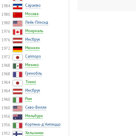
Сараево
1984
Москва
1980
Лейк-Плэсид
1980
Монреаль
1976
Инсбрук
1976
Мюнхен
1972
Саппоро
1972
Мехико
1968
Гренобль
1968
Токио
1964
Инсбрук
1964
Рим
1960
Скво-Велли
1960
Мельбурн
1956
Кортина-д’Ампеццо
1956
Хельсинки
1952