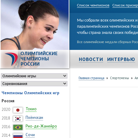
Список чемпионов
Список призе
Мы собрали всех олимпийских и
паралимпийских чемпионов Рос
чтобы страна знала своих побед
Все олимпийские медали сборных Росс
ОЛИМПИЙСКИЕ
НОВОСТИ
ИНТЕРВЬЮ
ЧЕМПИОНЫ
РОССИИ
»
»
Главная страница
Спортсмены
А
Чемпионы Олимпийских игр
Россия
Токио
2020
Пхёнчхан
2018
Рио-де-Жанейро
2016
Сочи
2014