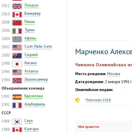
Лондон
2012
Ванкувер
2010
Пекин
2008
Турин
2006
Афины
2004
Солт-Лейк-Сити
2002
Марченко Алекс
Сидней
2000
Нагано
1998
Чемпион Олимпийских иг
Атланта
1996
Место рождения:
Москва
Лиллехаммер
1994
Дата рождения:
2 января 1992 г
Объединённая команда
Олимпийские медали:
Барселона
1992
Пхёнчхан 2018
Альбервиль
1992
СССР
Сеул
1988
Мне нравится
Калгари
1988