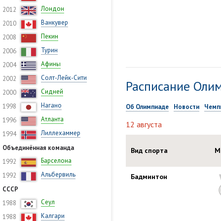
Лондон
2012
Ванкувер
2010
Пекин
2008
Турин
2006
Афины
2004
Солт-Лейк-Сити
2002
Расписание Олим
Сидней
2000
Нагано
1998
Об Олимпиаде
Новости
Чемп
Атланта
1996
12 августа
Лиллехаммер
1994
Объединённая команда
Вид спорта
М
Барселона
1992
Альбервиль
1992
Бадминтон
СССР
Сеул
1988
Калгари
1988