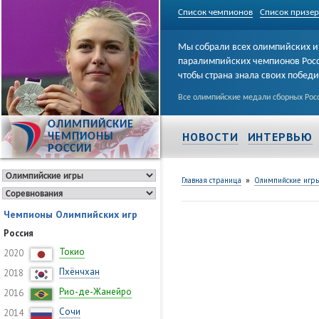
Список чемпионов
Список призе
Мы собрали всех олимпийских и
паралимпийских чемпионов Рос
чтобы страна знала своих побед
Все олимпийские медали сборных Росс
ОЛИМПИЙСКИЕ
НОВОСТИ
ИНТЕРВЬЮ
ЧЕМПИОНЫ
РОССИИ
»
Главная страница
Олимпийские игр
Чемпионы Олимпийских игр
Россия
Токио
2020
Пхёнчхан
2018
Рио-де-Жанейро
2016
Сочи
2014