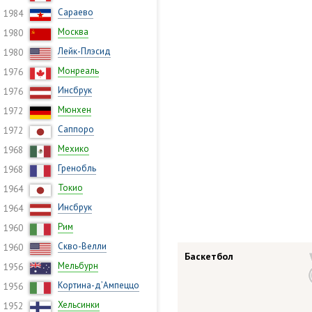
Сараево
1984
Москва
1980
Лейк-Плэсид
1980
Монреаль
1976
Инсбрук
1976
Мюнхен
1972
Саппоро
1972
Мехико
1968
Гренобль
1968
Токио
1964
Инсбрук
1964
Рим
1960
Скво-Велли
1960
Баскетбол
Мельбурн
1956
Кортина-д’Ампеццо
1956
Хельсинки
1952