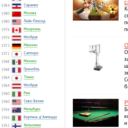
с
Сараево
1984
К
Москва
1980
с
Лейк-Плэсид
п
1980
п
Монреаль
1976
Инсбрук
1976
О
Мюнхен
1972
О
Саппоро
1972
з
Мехико
1968
ш
Гренобль
1968
э
Токио
1964
С
Инсбрук
б
1964
Рим
1960
Р
Скво-Велли
1960
Б
Мельбурн
1956
к
Кортина-д’Ампеццо
1956
и
Хельсинки
1952