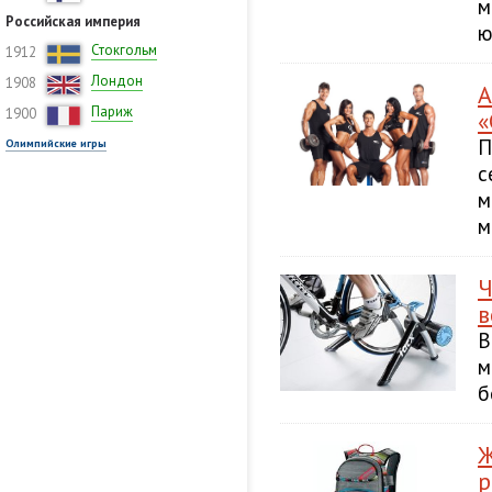
м
Российская империя
ю
Стокгольм
1912
Лондон
1908
А
Париж
1900
«
П
Олимпийские игры
с
м
м
Ч
в
В
м
б
Ж
р