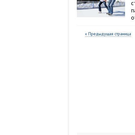
с
п
о
« Предыдущая страница