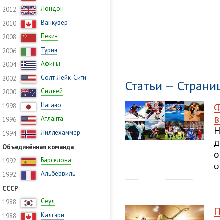
Лондон
2012
Ванкувер
2010
Пекин
2008
Турин
2006
Афины
2004
Солт-Лейк-Сити
2002
Статьи — Страни
Сидней
2000
Ф
Нагано
1998
в
Атланта
1996
Н
Лиллехаммер
1994
д
Объединённая команда
о
Барселона
1992
о
Альбервиль
1992
СССР
Сеул
1988
П
Калгари
1988