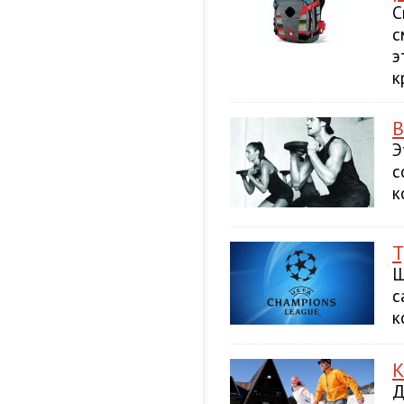
С
с
э
к
В
Э
с
к
Т
Ш
с
к
К
Д